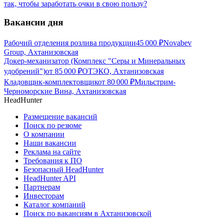
так, чтобы заработать очки в свою пользу?
Вакансии дня
Рабочий отделения розлива продукции
45 000
₽
Novabev
Group, Ахтанизовская
Докер-механизатор (Комплекс "Серы и Минеральных
удобрений")
от
85 000
₽
ОТЭКО, Ахтанизовская
Кладовщик-комплектовщик
от
80 000
₽
Мильстрим-
Черноморские Вина, Ахтанизовская
HeadHunter
Размещение вакансий
Поиск по резюме
О компании
Наши вакансии
Реклама на сайте
Требования к ПО
Безопасный HeadHunter
HeadHunter API
Партнерам
Инвесторам
Каталог компаний
Поиск по вакансиям в Ахтанизовской