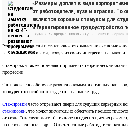
«Размеры доплат в виде корпоративн
от работодателя, вуза и отрасли. По
являются хорошим стимулом для студ
и гарантированное трудоустройство п
Людмила Хуторецкая, начальник управления карьерного
Рост числа вакансий и стажировок открывает новые возможно
различными секторами, исходя из своих интересов, навыков и 
Стажировки также позволяют применять теоретические знания 
профессии.
Они также способствуют развитию коммуникативных навыков,
конкурентоспособность студентов на рынке труда.
Стажировки
часто открывают двери для будущих карьерных в
стажировки
, что может значительно облегчить процесс трудоу
отрасли. Эти связи могут быть полезны для получения рекомен
на перспективные кадры. Ответственные работодатели начина