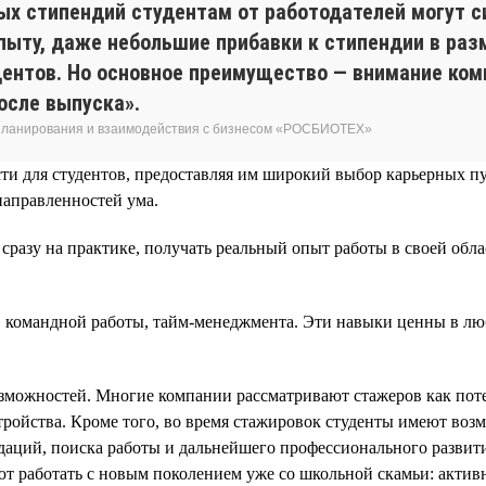
ых стипендий студентам от работодателей могут с
 опыту, даже небольшие прибавки к стипендии в ра
ентов. Но основное преимущество — внимание комп
осле выпуска».
 планирования и взаимодействия с бизнесом «РОСБИОТЕХ»
сти для студентов, предоставляя им широкий выбор карьерных 
направленностей ума.
сразу на практике, получать реальный опыт работы в своей обл
 командной работы, тайм-менеджмента. Эти навыки ценны в л
озможностей. Многие компании рассматривают стажеров как по
стройства​. Кроме того, во время стажировок студенты имеют во
даций, поиска работы и дальнейшего профессионального развити
ют работать с новым поколением уже со школьной скамьи: акти