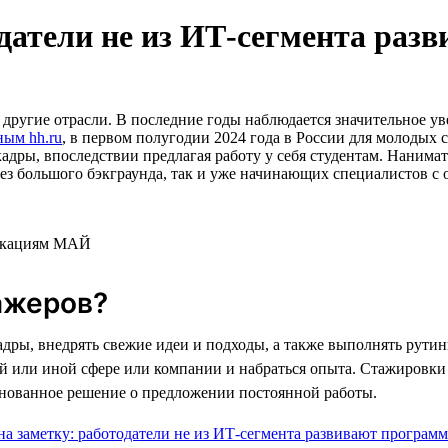
одатели не из ИТ-сегмента ра
ругие отрасли. В последние годы наблюдается значительное уве
ным hh.ru
, в первом полугодии 2024 года в России для молодых 
кадры, впоследствии предлагая работу у себя студентам. Нанима
без большого бэкграунда, так и уже начинающих специалистов с 
никациям МАЙ
ажеров?
адры, внедрять свежие идеи и подходы, а также выполнять рути
 той или иной сфере или компании и набраться опыта. Стажировк
снованное решение о предложении постоянной работы.