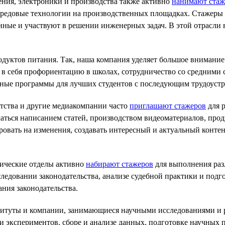
ения, электроники и производства также активно
нанимают стаж
ередовые технологии на производственных площадках. Стажеры 
ные и участвуют в решении инженерных задач. В этой отрасли 
одуктов питания. Так, наша компания уделяет большое внимание 
ет в себя профориентацию в школах, сотрудничество со средним
ные программы для лучших студентов с последующим трудоустр
нтства и другие медиакомпании часто
приглашают стажеров
для 
аться написанием статей, производством видеоматериалов, про
овать на изменения, создавать интересный и актуальный контен
ические отделы активно
набирают стажеров
для выполнения раз
едовании законодательства, анализе судебной практики и подг
ания законодательства.
ституты и компании, занимающиеся научными исследованиями и 
ии экспериментов, сборе и анализе данных, подготовке научны