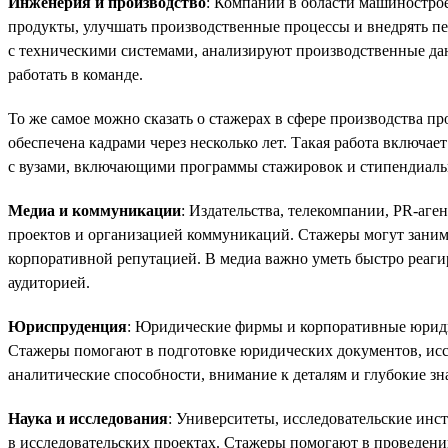
Инженерия и производство
: Компании в области машиностро
продукты, улучшать производственные процессы и внедрять п
с техническими системами, анализируют производственные дан
работать в команде.
То же самое можно сказать о стажерах в сфере производства пр
обеспечена кадрами через несколько лет. Такая работа включа
с вузами, включающими программы стажировок и стипендиаль
Медиа и коммуникации
: Издательства, телекомпании, PR-аге
проектов и организацией коммуникаций. Стажеры могут заним
корпоративной репутацией. В медиа важно уметь быстро реагир
аудиторией.
Юриспруденция
: Юридические фирмы и корпоративные юрид
Стажеры помогают в подготовке юридических документов, иссл
аналитические способности, внимание к деталям и глубокие зн
Наука и исследования
: Университеты, исследовательские ин
в исследовательских проектах. Стажеры помогают в проведен