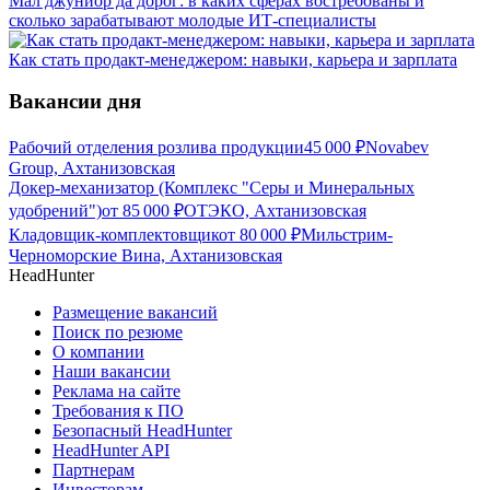
Мал джуниор да дорог: в каких сферах востребованы и
сколько зарабатывают молодые ИТ-специалисты
Как стать продакт-менеджером: навыки, карьера и зарплата
Вакансии дня
Рабочий отделения розлива продукции
45 000
₽
Novabev
Group, Ахтанизовская
Докер-механизатор (Комплекс "Серы и Минеральных
удобрений")
от
85 000
₽
ОТЭКО, Ахтанизовская
Кладовщик-комплектовщик
от
80 000
₽
Мильстрим-
Черноморские Вина, Ахтанизовская
HeadHunter
Размещение вакансий
Поиск по резюме
О компании
Наши вакансии
Реклама на сайте
Требования к ПО
Безопасный HeadHunter
HeadHunter API
Партнерам
Инвесторам