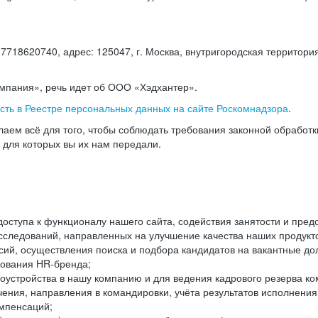
18620740, адрес: 125047, г. Москва, внутригородская территория
омпания», речь идет об ООО «Хэдхантер».
есть в Реестре персональных данных на сайте Роскомнадзора
.
аем всё для того, чтобы соблюдать требования законной обработ
, для которых вы их нам передали.
ступа к функционалу нашего сайта, содействия занятости и пред
следований, направленных на улучшение качества наших продуктов
ий, осуществления поиска и подбора кандидатов на вакантные дол
ования HR-бренда;
оустройства в нашу компанию и для ведения кадрового резерва ко
чения, направления в командировки, учёта результатов исполнени
омпенсаций;