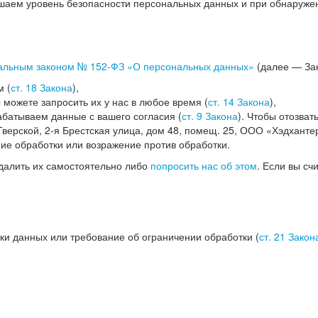
аем уровень безопасности персональных данных и при обнаружени
альным законом №
152-ФЗ
«О персональных данных»
(далее — Зак
м (
ст. 18 Закона
),
можете запросить их у нас в любое время (
ст. 14 Закона
),
абатываем данные с вашего согласия (
ст. 9 Закона
). Чтобы отозват
верской, 2-я Брестская улица, дом 48, помещ. 25, ООО «Хэдханте
ние обработки или возражение против обработки.
далить их самостоятельно либо
попросить нас об этом
. Если вы сч
ки данных или требование об ограничении обработки (
ст. 21 Закон