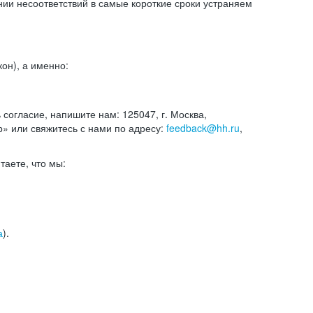
и несоответствий в самые короткие сроки устраняем
он), а именно:
ь согласие, напишите нам: 125047, г. Москва,
р» или свяжитесь с нами по адресу:
feedback@hh.ru
,
итаете, что мы:
а
).