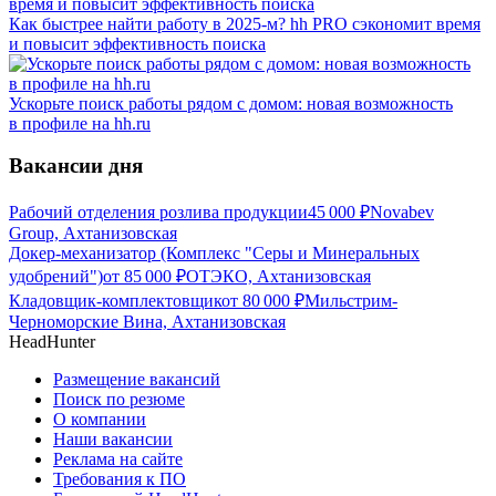
Как быстрее найти работу в 2025-м? hh PRO сэкономит время
и повысит эффективность поиска
Ускорьте поиск работы рядом с домом: новая возможность
в профиле на hh.ru
Вакансии дня
Рабочий отделения розлива продукции
45 000
₽
Novabev
Group, Ахтанизовская
Докер-механизатор (Комплекс "Серы и Минеральных
удобрений")
от
85 000
₽
ОТЭКО, Ахтанизовская
Кладовщик-комплектовщик
от
80 000
₽
Мильстрим-
Черноморские Вина, Ахтанизовская
HeadHunter
Размещение вакансий
Поиск по резюме
О компании
Наши вакансии
Реклама на сайте
Требования к ПО