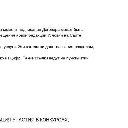
 на момент подписания Договора может быть
мещения новой редакции Условий на Сайте
 услуги. Эти заголовки дают названия разделам,
о из цифр. Такие ссылки ведут на пункты этих
антер», ИНН 7718620740, адрес: 125047,
одская территория Муниципальный округ
я улица, дом 48, помещ. 25
ых резюме с предложениями Соискателей
АЦИЯ УЧАСТИЯ В КОНКУРСАХ,
тра контактной информации Соискателя
тор сайтов: hh.ru, talantix.ru и других
 из Типов регистраций.
луг