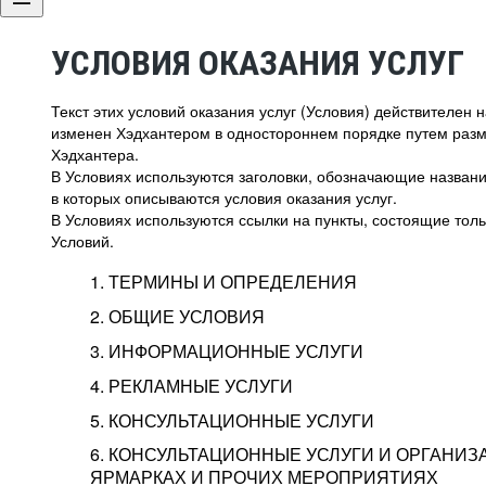
УСЛОВИЯ ОКАЗАНИЯ УСЛУГ
Текст этих условий оказания услуг (Условия) действителен
изменен Хэдхантером в одностороннем порядке путем раз
Хэдхантера.
В Условиях используются заголовки, обозначающие название
в которых описываются условия оказания услуг.
В Условиях используются ссылки на пункты, состоящие тольк
Условий.
1. ТЕРМИНЫ И ОПРЕДЕЛЕНИЯ
2. ОБЩИЕ УСЛОВИЯ
3. ИНФОРМАЦИОННЫЕ УСЛУГИ
1.1. Хэдхантер, или
Хэдхантер, ООО «Хэдх
4. РЕКЛАМНЫЕ УСЛУГИ
HeadHunter, или
г. Москва, внутригор
2.1. Типы и статусы регистрации
5. КОНСУЛЬТАЦИОННЫЕ УСЛУГИ
Исполнитель
Тверской,
2-я
Брестска
Типы регистрации
3.1. Предоставление доступа к базе данн
2.2. Активация услуг
6. КОНСУЛЬТАЦИОННЫЕ УСЛУГИ И ОРГАНИЗ
о трудоустройстве с возможностью просмо
Описание и активация
ЯРМАРКАХ И ПРОЧИХ МЕРОПРИЯТИЯХ
Хэдхантер — администра
2.1.1. Заказчику может быть присвоен один
4.0. Общие условия оказания рекламных ус