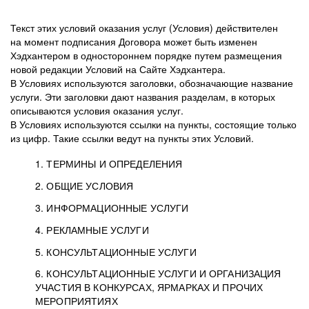
Текст этих условий оказания услуг (Условия) действителен
на момент подписания Договора может быть изменен
Хэдхантером в одностороннем порядке путем размещения
новой редакции Условий на Сайте Хэдхантера.
В Условиях используются заголовки, обозначающие название
услуги. Эти заголовки дают названия разделам, в которых
описываются условия оказания услуг.
В Условиях используются ссылки на пункты, состоящие только
из цифр. Такие ссылки ведут на пункты этих Условий.
1. ТЕРМИНЫ И ОПРЕДЕЛЕНИЯ
2. ОБЩИЕ УСЛОВИЯ
3. ИНФОРМАЦИОННЫЕ УСЛУГИ
1.1. Хэдхантер, или
Хэдхантер, ООО
4. РЕКЛАМНЫЕ УСЛУГИ
HeadHunter, или
«Хэдхантер», ИНН
2.1. Типы и статусы регистрации
5. КОНСУЛЬТАЦИОННЫЕ УСЛУГИ
Исполнитель
7718620740, адрес:
Типы регистрации
3.1. Предоставление доступа к базе данных
2.2. Активация услуг
6. КОНСУЛЬТАЦИОННЫЕ УСЛУГИ И ОРГАНИЗАЦИЯ
125047, г. Москва,
резюме с предложениями Соискателей
Описание и активация
УЧАСТИЯ В КОНКУРСАХ, ЯРМАРКАХ И ПРОЧИХ
2.1.1. Заказчику может быть присвоен один
4.0. Общие условия оказания рекламных услуг
внутригородская
о трудоустройстве с возможностью просмотра
МЕРОПРИЯТИЯХ
из Типов регистраций.
территория
4.0.1. Хэдхантер оказывает Заказчику услугу