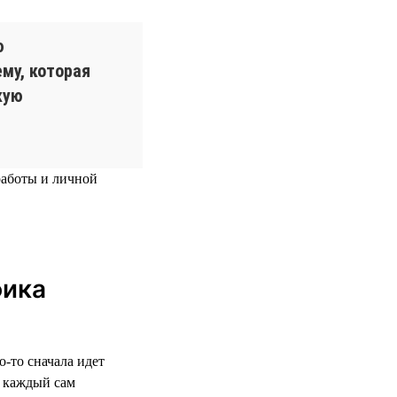
ю
му, которая
кую
работы и личной
фика
о-то сначала идет
м каждый сам