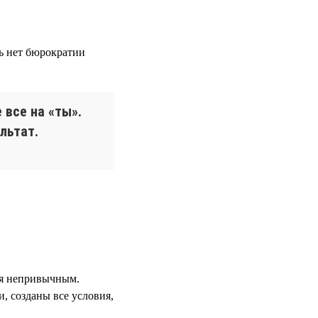
сь нет бюрократии
 все на «ты».
льтат.
ся непривычным.
, созданы все условия,