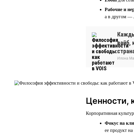
Рабочие и не
а в другом —
Кажды
вайб, 
стран
Илона Ма
Ценности, 
Корпоративная культур
Фокус на кли
ее продукт на