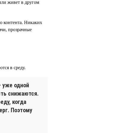
или живет в другом
го контента. Никаких
ачи, прозрачные
тся в среду.
— уже одной
сть снижаются.
еду, когда
ерг. Поэтому