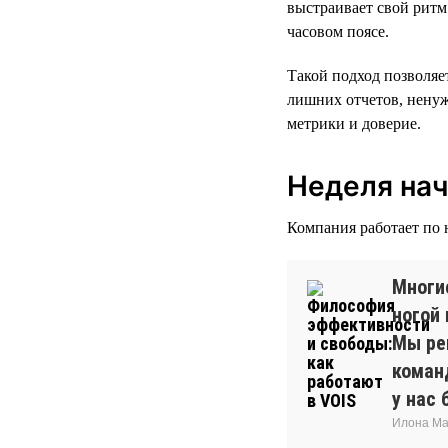
выстраивает свой ритм
часовом поясе.
Такой подход позволяе
лишних отчетов, ненуж
метрики и доверие.
Неделя начи
Компания работает по 
Многи
ногой
Мы реш
команд
у нас
Илона Ма