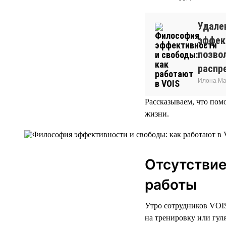
Удале
эффек
позво
распр
Илона Ма
Рассказываем, что пом
жизни.
Отсутствие
работы
Утро сотрудников VOIS 
на тренировку или гул