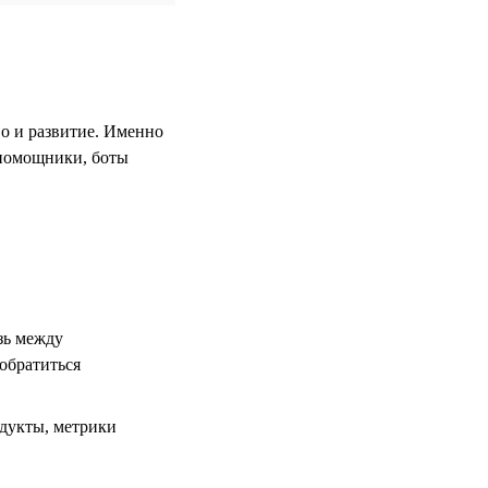
во и развитие. Именно
-помощники, боты
зь между
 обратиться
одукты, метрики