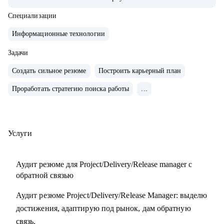
• Обучение и сертификаты:
• 2024 — ITSM. Основы управления ИТ-услугами
Специализации
• 2023 — «Поколение Python: курс для продвинутых»
Информационные технологии
• 2022 — «Поколение Python: курс для начинающих»
• 2021 — Kanban System Design, Professional Scrum Master
Задачи
Создать сильное резюме
Построить карьерный план
С чем помогу:
Проработать стратегию поиска работы
...
• Аудит резюме для Project / Delivery / Release Manager
• Карьерный трек и цель
• Подготовка к собеседованиям
• Переход в управление из разработки / аналитики /
Услуги
тестирования
Аудит резюме для Project/Delivery/Release manager с
Кому могу помочь:
обратной связью
• Project / Delivery / Release менеджерам, которые хотят
Аудит резюме Project/Delivery/Release Manager: выделю
усилить резюме, поднять отклики и двигаться к более
достижения, адаптирую под рынок, дам обратную
сильным компаниям.
связь.
• Системным и продуктовым аналитикам, разработчикам и