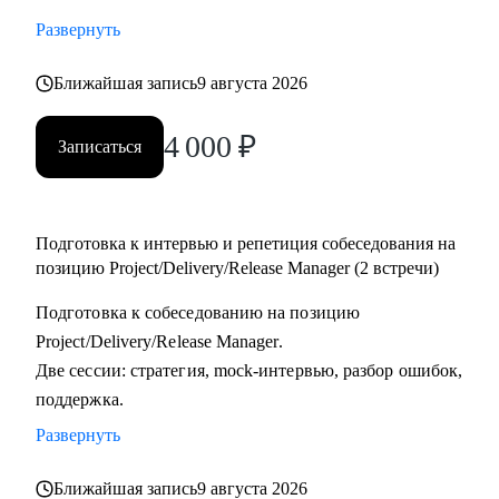
тестировщикам, которые планируют переход в управление
Развернуть
проектами или релизами.
• Тимлидам и начинающим менеджерам, которым нужен
Ближайшая запись
9 августа 2026
внешний взгляд на резюме, карьерный трек и точки роста.
4 000
₽
• IT-специалистам, которые хотят системно подойти к
Записаться
карьере, а не просто “стрелять откликами” в разные
стороны.
Подготовка к интервью и репетиция собеседования на
позицию Project/Delivery/Release Manager (2 встречи)
Подготовка к собеседованию на позицию
Project/Delivery/Release Manager.
Две сессии: стратегия, mock-интервью, разбор ошибок,
поддержка.
Развернуть
Ближайшая запись
9 августа 2026