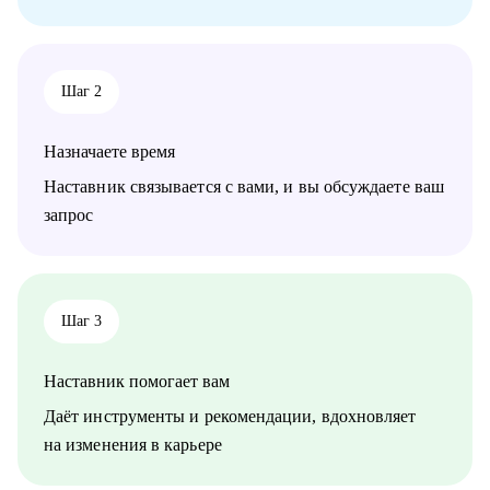
• Архитекторам, аналитикам: карьерный рост до
корпоративного уровня
• Студентам, начинающим ИТ-специалистам: архитектурная
проработка решения/проекта/работы
Шаг 2
• Начинающим/аналитикам/тех руководителям: понимание
роли архитектора, архитектурной функции
Назначаете время
Наставник связывается с вами, и вы обсуждаете ваш
запрос
Шаг 3
Наставник помогает вам
Даёт инструменты и рекомендации, вдохновляет
на изменения в карьере