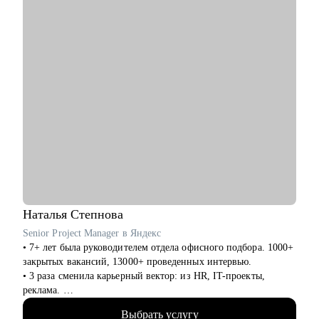
• Проведем тренировочное собеседование с разбором ответов,
типовых кейсов и обратной связью.
Кому могу помочь:
• Директорам по направлениям: общее и операционное
управление, продажи, развитие бизнеса.
• Предпринимателям, рассматривающим возможность
построить классическую карьеру. Помогу войти в
корпоративный мир без потери свободы и статуса, сохранив
драйв, но добавив стабильность.
• Руководителям бизнеса и отдельных подразделений,
руководителям групп/отделов.
Наталья
Степнова
Senior Project Manager в Яндекс
• 7+ лет была руководителем отдела офисного подбора. 1000+
закрытых вакансий, 13000+ проведенных интервью.
• 3 раза сменила карьерный вектор: из HR, IT-проекты,
реклама.
• 4 года в Яндексе, сменила направление и повысила грейд.
Выбрать услугу
• Управляла крупными проектами для Яндекс Еды.