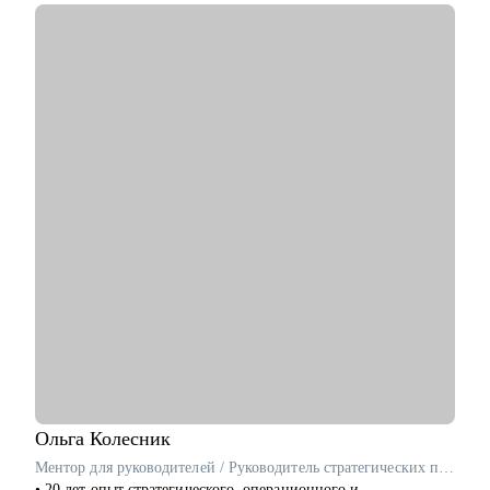
• Консультация по составлению продающего резюме: помогу
вам создать резюме, которое будет выделяться среди других.
• Проведение "пробного" собеседования: тренинговое
собеседование, в ходе которого дам развернутую обратную
связь по вашим компетенциям и рекомендации для их
развития.
• Менторство для HR специалистов: оценка компетенций,
карьерное консультирование, помощь в решении рабочих и
карьерных вопросов.
Кому могу помочь:
• Junior/Middle/Senior специалистам бэк-офисных функций
(HR, юристы, менеджеры проектов, закупки, логистика,
финансы) и продаж.
• Руководителям команд бэк-офисных функций и отдела
продаж.
Ольга
Колесник
Ментор для руководителей / Руководитель стратегических проектов / ex-Сбер, МТС
• 20 лет опыт стратегического, операционного и