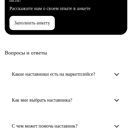
hh.ru?
Расскажите нам о своем опыте в анкете
Заполнить анкету
Вопросы и ответы
Какие наставники есть на маркетплейсе?
Карьерные наставники — это HR-
специалисты, карьерные консультанты,
Как мне выбрать наставника?
психологи, резюмерайтеры и менторы.
Умный поиск поможет в три клика выбрать
Менторы работают в ИТ, дизайне, других
наставника для достижения вашей цели.
С чем может помочь наставник?
узкоспециализированных сферах. Они