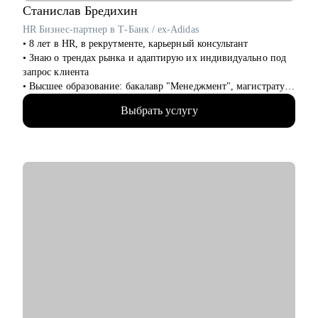
Станислав
Бредихин
HR Бизнес-партнер в Т-Банк / ex-Adidas
• 8 лет в HR, в рекрутменте, карьерный консультант
• Знаю о трендах рынка и адаптирую их индивидуально под
запрос клиента
• Высшее образование: бакалавр "Менеджмент", магистратура
"Экономика"
Выбрать услугу
• Провел 1000+ собеседований, на разные уровни позиции
(средний и высший менеджмент)
• Нанял и адаптировал 100+ сотрудников
• Провел более 100 карьерных консультаций с клиентами сфер
HR, маркетинг, IT и др.
• Управлял командами от 20 до 150 сотрудников
• Участник HR мероприятий и стратегических сессий (HH,
Avito, SuperJob и др.)
С чем помогу:
• Помогу создать продающее резюме для поиска работы, с
учетом сложности и особенностей рынка
• Подготовлю к собеседованию с рекрутером/нанимающим
менеджером, чтобы вы с минимальным уровнем стресса
получили результат