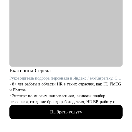
Екатерина
Середа
Руководитель подбора персонала в Яндекс / ex-Kaspersky, Coca-Cola HBC
• 8+ лет работы в области HR в таких отраслях, как IT, FMCG
и Pharma.
• Эксперт по многим направлениям, включая подбор
персонала, создание бренда работодателя, HR BP, работу с
молодежью и оценку компетенций.
Выбрать услугу
• 6+ лет опыта управления командой из 20+ человек,
распределенной по РФ и другим странам.
С чем помогу: