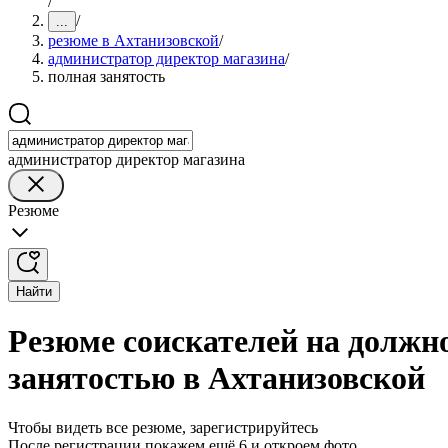
/
/
...
резюме в Ахтанизовской
/
администратор директор магазина
/
полная занятость
администратор директор магазина
Резюме
Найти
Резюме соискателей на должн
занятостью в Ахтанизовской
Чтобы видеть все резюме, зарегистрируйтесь
После регистрации покажем ещё 6 и откроем фото