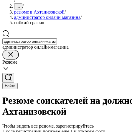
/
/
...
резюме в Ахтанизовской
/
администратор онлайн-магазина
/
гибкий график
администратор онлайн-магазина
Резюме
Найти
Резюме соискателей на должн
Ахтанизовской
Чтобы видеть все резюме, зарегистрируйтесь
После регистрации покажем ещё 1 и откроем фото