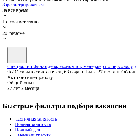
Зарегистрироваться
За всё время
По соответствию
20 резюме
Специалист фин.отдела, экономист, менеджер по персоналу,
ФИО скрыто соискателем
,
63
года
•
Была
27 июля
•
Обнов
Активно ищет работу
Общий опыт
27
лет
2
месяца
Быстрые фильтры подбора вакансий
Частичная занятость
Полная занятость
Полный день
Сменный график