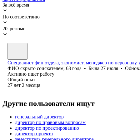
За всё время
По соответствию
20 резюме
Специалист фин.отдела, экономист, менеджер по персоналу,
ФИО скрыто соискателем
,
63
года
•
Была
27 июля
•
Обнов
Активно ищет работу
Общий опыт
27
лет
2
месяца
Другие пользователи ищут
генеральный директор
директор по правовым вопросам
директор по проектированию
директор проекта
заместитель генерального директора