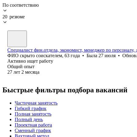
По соответствию
20 резюме
Специалист фин.отдела, экономист, менеджер по персоналу,
ФИО скрыто соискателем
,
63
года
•
Была
27 июля
•
Обнов
Активно ищет работу
Общий опыт
27
лет
2
месяца
Быстрые фильтры подбора вакансий
Частичная занятость
Гибкий график
Полная занятость
Полный день
Проектная работа
Сменный график
Вахтовый метод