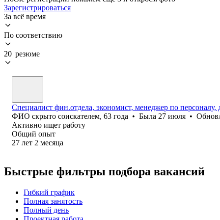
Зарегистрироваться
За всё время
По соответствию
20 резюме
Специалист фин.отдела, экономист, менеджер по персоналу,
ФИО скрыто соискателем
,
63
года
•
Была
27 июля
•
Обнов
Активно ищет работу
Общий опыт
27
лет
2
месяца
Быстрые фильтры подбора вакансий
Гибкий график
Полная занятость
Полный день
Проектная работа