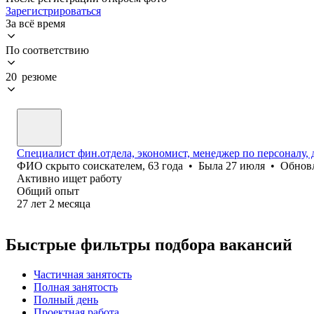
Зарегистрироваться
За всё время
По соответствию
20 резюме
Специалист фин.отдела, экономист, менеджер по персоналу,
ФИО скрыто соискателем
,
63
года
•
Была
27 июля
•
Обнов
Активно ищет работу
Общий опыт
27
лет
2
месяца
Быстрые фильтры подбора вакансий
Частичная занятость
Полная занятость
Полный день
Проектная работа