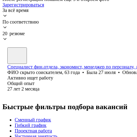
Зарегистрироваться
За всё время
По соответствию
20 резюме
Специалист фин.отдела, экономист, менеджер по персоналу,
ФИО скрыто соискателем
,
63
года
•
Была
27 июля
•
Обнов
Активно ищет работу
Общий опыт
27
лет
2
месяца
Быстрые фильтры подбора вакансий
Сменный график
Гибкий график
Проектная работа
Частичная занятость