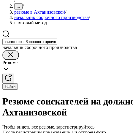
/
/
...
резюме в Ахтанизовской
/
начальник сборочного производства
/
вахтовый метод
начальник сборочного производства
Резюме
Найти
Резюме соискателей на должно
Ахтанизовской
Чтобы видеть все резюме, зарегистрируйтесь
После регистрации покажем ещё 1 и откроем фото