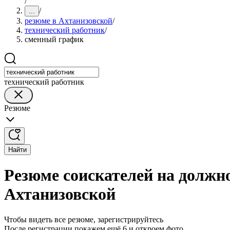
/
/
...
резюме в Ахтанизовской
/
технический работник
/
сменный график
технический работник
Резюме
Найти
Резюме соискателей на должн
Ахтанизовской
Чтобы видеть все резюме, зарегистрируйтесь
После регистрации покажем ещё 6 и откроем фото