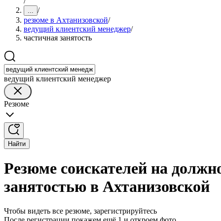
/
/
...
резюме в Ахтанизовской
/
ведущий клиентский менеджер
/
частичная занятость
ведущий клиентский менеджер
Резюме
Найти
Резюме соискателей на должн
занятостью в Ахтанизовской
Чтобы видеть все резюме, зарегистрируйтесь
После регистрации покажем ещё 1 и откроем фото