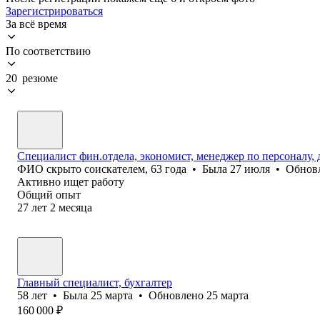
Зарегистрироваться
За всё время
По соответствию
20 резюме
Специалист фин.отдела, экономист, менеджер по персоналу,
ФИО скрыто соискателем
,
63
года
•
Была
27 июля
•
Обнов
Активно ищет работу
Общий опыт
27
лет
2
месяца
Главный специалист, бухгалтер
58
лет
•
Была
25 марта
•
Обновлено
25 марта
160 000
₽