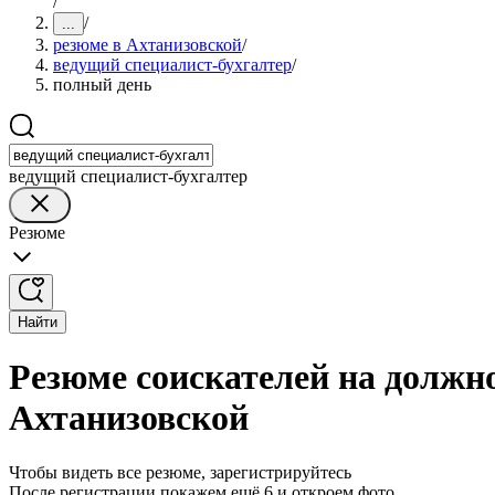
/
/
...
резюме в Ахтанизовской
/
ведущий специалист-бухгалтер
/
полный день
ведущий специалист-бухгалтер
Резюме
Найти
Резюме соискателей на должно
Ахтанизовской
Чтобы видеть все резюме, зарегистрируйтесь
После регистрации покажем ещё 6 и откроем фото