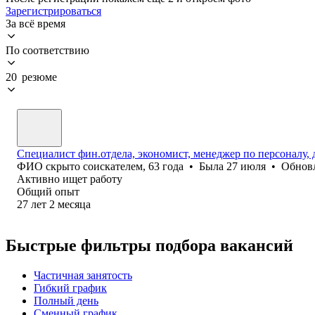
Зарегистрироваться
За всё время
По соответствию
20 резюме
Специалист фин.отдела, экономист, менеджер по персоналу,
ФИО скрыто соискателем
,
63
года
•
Была
27 июля
•
Обнов
Активно ищет работу
Общий опыт
27
лет
2
месяца
Быстрые фильтры подбора вакансий
Частичная занятость
Гибкий график
Полный день
Сменный график