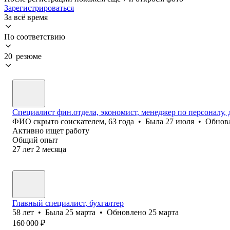
Зарегистрироваться
За всё время
По соответствию
20 резюме
Специалист фин.отдела, экономист, менеджер по персоналу,
ФИО скрыто соискателем
,
63
года
•
Была
27 июля
•
Обнов
Активно ищет работу
Общий опыт
27
лет
2
месяца
Главный специалист, бухгалтер
58
лет
•
Была
25 марта
•
Обновлено
25 марта
160 000
₽