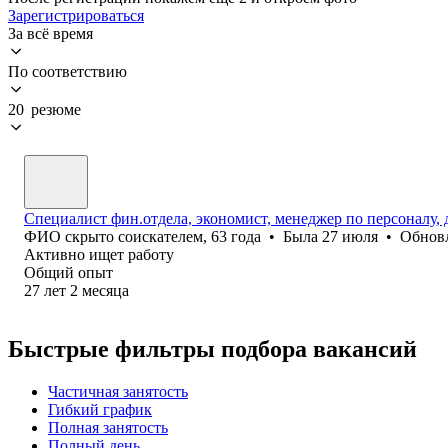
Зарегистрироваться
За всё время
По соответствию
20 резюме
Специалист фин.отдела, экономист, менеджер по персоналу,
ФИО скрыто соискателем
,
63
года
•
Была
27 июля
•
Обнов
Активно ищет работу
Общий опыт
27
лет
2
месяца
Быстрые фильтры подбора вакансий
Частичная занятость
Гибкий график
Полная занятость
Полный день