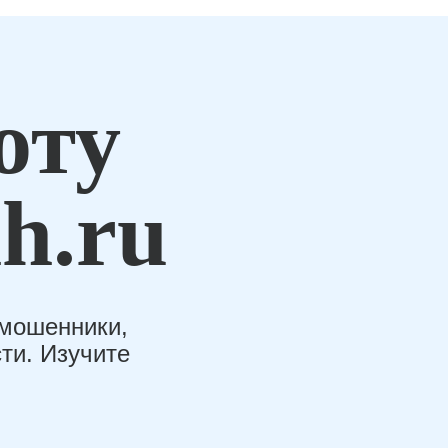
оту
h.ru
-мошенники,
ти. Изучите