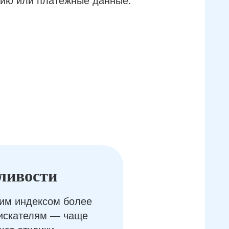
ию или платёжные данные.
ливости
им индексом более
оискателям — чаще