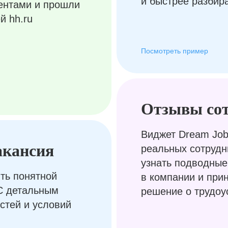
и быстрее разбир
ентами и прошли
й hh.ru
Посмотреть пример
Отзывы со
Виджет Dream Job
акансия
реальных сотрудн
узнать подводные
ть понятной
в компании и при
С детальным
решение о трудоу
стей и условий