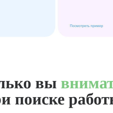
Посмотреть пример
лько вы
внима
и поиске рабо