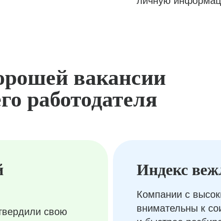
личную информац
орошей вакансии
го работодателя
й
Индекс веж
Компании с высок
внимательны к с
твердили свою