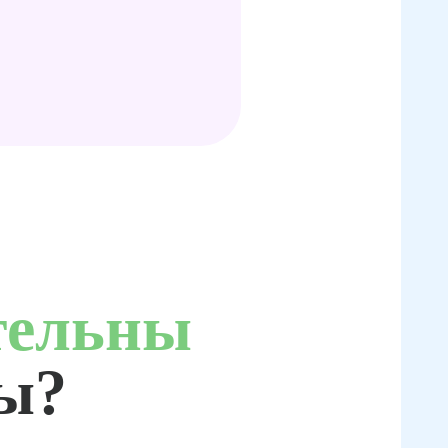
тельны
ты?