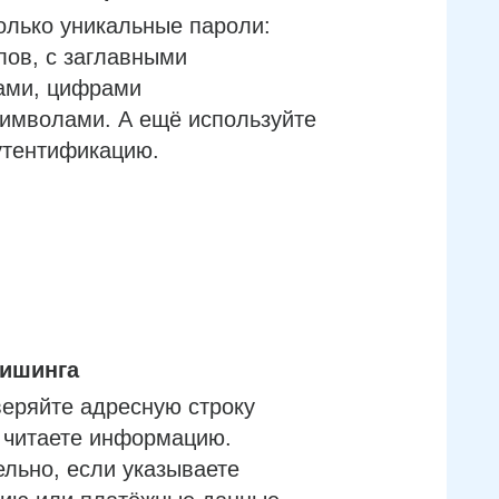
олько уникальные пароли:
лов, с заглавными
ами, цифрами
имволами. А ещё используйте
утентификацию.
фишинга
еряйте адресную строку
м читаете информацию.
льно, если указываете