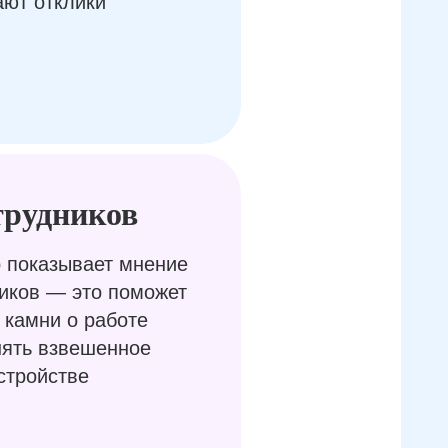
ают отклики
трудников
 показывает мнение
иков — это поможет
 камни о работе
нять взвешенное
стройстве