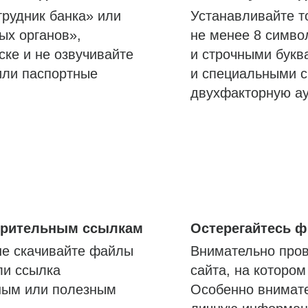
трудник банка» или
Устанавливайте т
ых органов»,
не менее 8 симво
ске и не озвучивайте
и строчными букв
или паспортные
и специальными с
двухфакторную а
озрительным ссылкам
Остерегайтесь 
не скачивайте файлы
Внимательно пров
ли ссылка
сайта, на которо
ным или полезным
Особенно внимате