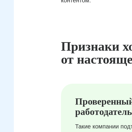
контентом.
Признаки х
от настояще
Проверенны
работодатель
Такие компании под