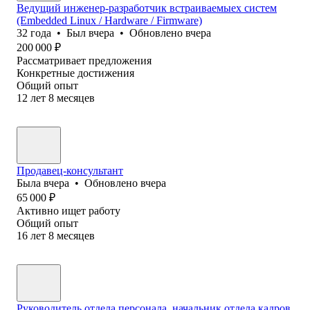
Ведущий инженер-разработчик встраиваемыех систем
(Embedded Linux / Hardware / Firmware)
32
года
•
Был
вчера
•
Обновлено
вчера
200 000
₽
Рассматривает предложения
Конкретные достижения
Общий опыт
12
лет
8
месяцев
Продавец-консультант
Была
вчера
•
Обновлено
вчера
65 000
₽
Активно ищет работу
Общий опыт
16
лет
8
месяцев
Руководитель отдела персонала, начальник отдела кадров,