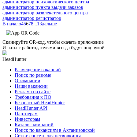
администратор психологического центра
администратор пункта выдачи заказов
администратор развлекательного центра
администратор-регистратор
В начало
4
5
6
7
8
...
13
дальше
Сканируйте QR-код, чтобы скачать приложение
И чаты с работодателями всегда будут под рукой
HeadHunter
Размещение вакансий
Поиск по резюме
О компании
Наши вакансии
Реклама на сайте
Требования к ПО
Безопасный HeadHunter
HeadHunter API
Партнерам
Инвесторам
Каталог компаний
Поиск по вакансиям в Ахтанизовской
Сетка: соцсеть для нетворкинга