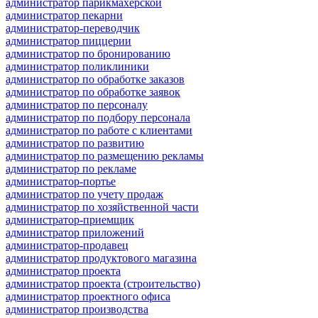
администратор парикмахерской
администратор пекарни
администратор-переводчик
администратор пиццерии
администратор по бронированию
администратор поликлиники
администратор по обработке заказов
администратор по обработке заявок
администратор по персоналу
администратор по подбору персонала
администратор по работе с клиентами
администратор по развитию
администратор по размещению рекламы
администратор по рекламе
администратор-портье
администратор по учету продаж
администратор по хозяйственной части
администратор-приемщик
администратор приложений
администратор-продавец
администратор продуктового магазина
администратор проекта
администратор проекта (строительство)
администратор проектного офиса
администратор производства