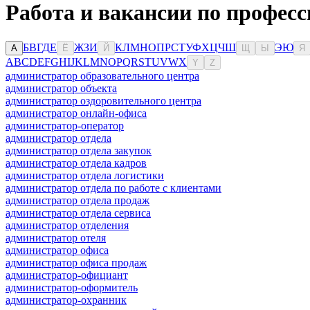
Работа и вакансии по професс
Б
В
Г
Д
Е
Ж
З
И
К
Л
М
Н
О
П
Р
С
Т
У
Ф
Х
Ц
Ч
Ш
Э
Ю
А
Ё
Й
Щ
Ы
Я
A
B
C
D
E
F
G
H
I
J
K
L
M
N
O
P
Q
R
S
T
U
V
W
X
Y
Z
администратор образовательного центра
администратор объекта
администратор оздоровительного центра
администратор онлайн-офиса
администратор-оператор
администратор отдела
администратор отдела закупок
администратор отдела кадров
администратор отдела логистики
администратор отдела по работе с клиентами
администратор отдела продаж
администратор отдела сервиса
администратор отделения
администратор отеля
администратор офиса
администратор офиса продаж
администратор-официант
администратор-оформитель
администратор-охранник