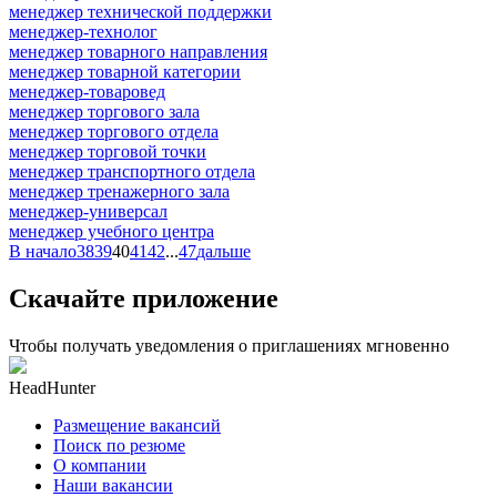
менеджер технической поддержки
менеджер-технолог
менеджер товарного направления
менеджер товарной категории
менеджер-товаровед
менеджер торгового зала
менеджер торгового отдела
менеджер торговой точки
менеджер транспортного отдела
менеджер тренажерного зала
менеджер-универсал
менеджер учебного центра
В начало
38
39
40
41
42
...
47
дальше
Скачайте приложение
Чтобы получать уведомления о приглашениях мгновенно
HeadHunter
Размещение вакансий
Поиск по резюме
О компании
Наши вакансии