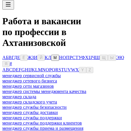
Работа и вакансии
по профессии в
Ахтанизовской
А
Б
В
Г
Д
Е
Ж
З
И
К
Л
Н
О
П
Р
С
Т
У
Ф
Х
Ц
Ч
Ш
Э
Ю
Ё
Й
М
Щ
Ы
#
Я
A
B
C
D
E
F
G
H
I
J
K
L
M
N
O
P
Q
R
S
T
U
V
W
X
Y
Z
менеджер сервисной службы
менеджер сетевого бизнеса
менеджер сети магазинов
менеджер системы менеджмента качества
менеджер склада
менеджер складского учета
менеджер службы безопасности
менеджер службы доставки
менеджер службы поддержки
менеджер службы поддержки клиентов
менеджер службы приема и размещения