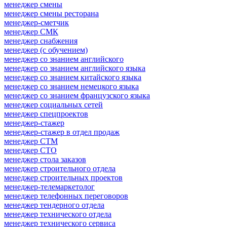
менеджер смены
менеджер смены ресторана
менеджер-сметчик
менеджер СМК
менеджер снабжения
менеджер (с обучением)
менеджер со знанием английского
менеджер со знанием английского языка
менеджер со знанием китайского языка
менеджер со знанием немецкого языка
менеджер со знанием французского языка
менеджер социальных сетей
менеджер спецпроектов
менеджер-стажер
менеджер-стажер в отдел продаж
менеджер СТМ
менеджер СТО
менеджер стола заказов
менеджер строительного отдела
менеджер строительных проектов
менеджер-телемаркетолог
менеджер телефонных переговоров
менеджер тендерного отдела
менеджер технического отдела
менеджер технического сервиса