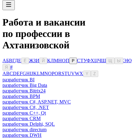
Работа и вакансии
по профессии в
Ахтанизовской
А
Б
В
Г
Д
Е
Ж
З
И
К
Л
М
Н
О
П
С
Т
У
Ф
Х
Ц
Ч
Ш
Э
Ю
Ё
Й
Р
Щ
Ы
#
Я
A
B
C
D
E
F
G
H
I
J
K
L
M
N
O
P
Q
R
S
T
U
V
W
X
Y
Z
разработчик BI
разработчик Big Data
разработчик Bitrix24
разработчик BPM
разработчик C#, ASP.NET, MVC
разработчик C#, .NET
разработчик C++, Qt
разработчик CRM
разработчик Delphi, SQL
разработчик directum
разработчик DWH